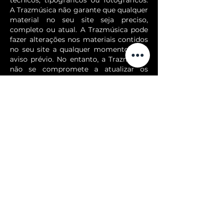
técnicos, tipográficos ou fotográficos.
A Trazmúsica não garante que qualquer
material no seu site seja preciso,
completo ou atual. A Trazmúsica pode
fazer alterações nos materiais contidos
no seu site a qualquer momento, sem
aviso prévio. No entanto, a Trazmúsica
não se compromete a atualizar os
materiais.
Links.
A Trazmúsica Espectáculos não
analisou todos os sites vinculados ao
seu site e não é responsável pelo
conteúdo de nenhum site vinculado. A
inclusão de qualquer link não implica
endosso por Trazmúsica do site. O uso
de qualquer site vinculado é por conta e
risco do utilizador.
Modificações.