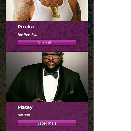
Piruka
Hip Hop, Rap
Saber Mais
Matay
Hip Hop
Saber Mais