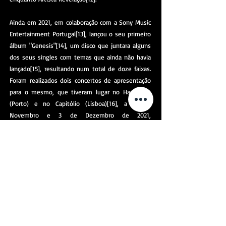
Ainda em 2021, em colaboração com a Sony Music
Entertainment Portugal[13], lançou o seu primeiro
álbum "Genesis"[14], um disco que juntara alguns
dos seus singles com temas que ainda não havia
lançado[15], resultando num total de doze faixas.
Foram realizados dois concertos de apresentação
para o mesmo, que tiveram lugar no Hard Club
(Porto) e no Capitólio (Lisboa)[16], a 27 de
Novembro e 3 de Dezembro de 2021,
respetivamente[17].
Em 2022, participou no Festival da Canção, tendo
interpretado o tema "Ainda Nos Temos"[18].
Ainda em 2022, foi nomeado para os prémios MTV
EMA (MTV Europe Awards)[19].
A sua grande referência é o cantor britânico Phil