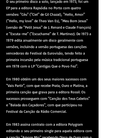
O seu primeiro disco a solo, lançado em 1973, foi um
EP para a editora Rapsódia no Porto com quatro
versões: "Céu" ("Ciel" de Gil Chazal), "Hello, Amor"
("Hello, my love" de Theo Van Es), "Meu Bom Jesus"
(versão de "Petit Jesus" de J. Renard e Claude François)
e "Escuta-me" ("Escuchame" de T. Martinez). De 1973 a
1979 edita anualmente um disco geralmente com
versões, incluindo a versão portuguesa das canções
vencedoras do Festival da Eurovisão, tendo feito a
primeira incursão pela música tradicional portuguesa
em 1978 com o LP "Cantigas Que o Povo Fez".
Em 1980 obtém um dos seus maiores sucessos com
"Vais Partir", com que recebe Prata, Ouro e Platina, a
primeira canção que grava para a editora Rossil. Os
sucessos prosseguem com "Canção dos Teus Cabelos"
e "Balada dos Caçadores", com que participou no
Festival da Canção da Rádio Comercial.
Em 1983 assina contrato com a editora Polygram
editando o seu primeiro single para aquela editora com
a canção "Amore Mio" recebendo Disco de Ouro com o