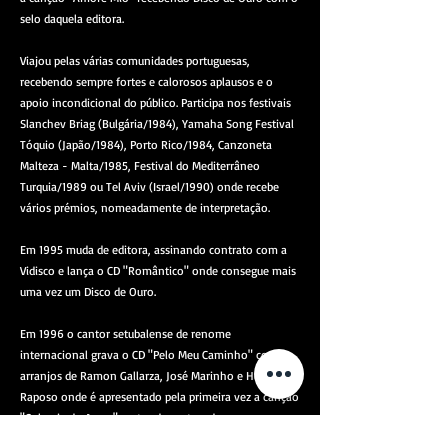
selo daquela editora.
Viajou pelas várias comunidades portuguesas,
recebendo sempre fortes e calorosos aplausos e o
apoio incondicional do público. Participa nos festivais
Slanchev Briag (Bulgária/1984), Yamaha Song Festival
Tóquio (Japão/1984), Porto Rico/1984, Canzoneta
Malteza - Malta/1985, Festival do Mediterrâneo
Turquia/1989 ou Tel Aviv (Israel/1990) onde recebe
vários prémios, nomeadamente de interpretação.
Em 1995 muda de editora, assinando contrato com a
Vidisco e lança o CD "Romântico" onde consegue mais
uma vez um Disco de Ouro.
Em 1996 o cantor setubalense de renome
internacional grava o CD "Pelo Meu Caminho" com
arranjos de Ramon Gallarza, José Marinho e Hernâni
Raposo onde é apresentado pela primeira vez a canção
"Colmeia do Amor", outro dos estrondosos sucessos
da carreira do cantor. No mesmo CD aparece pela