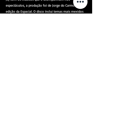
espectáculos, a produção foi de Jorge do Carmo e a
edição da Espacial. O disco inclui temas mais mexidos
como "Mini, Mini", "Fura Furão" e "Zibidum" e outros
mais românticos como "Acordar meu coração" e "E
novo, um sorriso".
"A Bicharada" é Um cd constituído por 11 faixas com 3
temas inéditos: "O Cão, O Borracho E…Eu", "Lágrimas
de Crocodilo", "Cabra Salomé" e ainda outras surpresas
multimédia que estão bem escondidas neste álbum.
Trata-se de uma recolha de sucessos como "Burrito",
"Patinho Feio", "Gato Chico", ou "Carocha do Amor".
Em 2005 lança o disco "Casar em Portugal" constituído
por 10 canções.
Para comemorar os 30 Anos de carreira lança um cd
duplo que inclui os temas que marcaram a carreira do
cantor mais quatro inéditos.
O CD "Gostas pouco…gostas" inclui outros sucessos