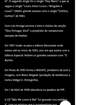
lá". O segundo single foi o single "Hey Mano" a que se
seguiu o single "Louco Amor Louco / Ninguém é
Louco". Obtém grande sucesso com o single "Carlitos,
Carlitos" de 1983.
Com Luis Arriaga escreve a letra e música da canção
"Viva Portugal, Viva!" a propósito do campeonato
europeu de futebol.
Em 1987 muda-se para a editora Discossete onde
esteve até ao início de 1995, ano em que assina com a
Editora Espacial. Voltam os grandes sucessos com "O
Burrito.
Em finais de 1995 forma a NUCAFE, produtora de som e
imagem, com Nuno Delgado (produção de telediscos) e
Carlos Vidigal Jr. (fotografia).
Em 1 de Abril de 1998 abandona os quadros da FPF.
O CD "Não Me Leves A Mal" foi gravado nos estúdios
JC, com os músicos que o acompanham nos