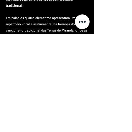
tradicional.
Em palco os quatro elementos apresentam um
repertório vocal e instrumental na herança do
cancioneiro tradicional das Terras de Miranda, onde as
harmonias vocais e o ritmo das percussões nos
transportam para um universo atemporal. Das
memórias da Sanfona, da Gaita-de-foles Mirandesa,
da Flauta pastoril, do Rabel, do Saltério, do Cântaro, do
Pandeiro mirandês, do Bombo e da Caixa de Guerra do
avô Ventura, nasce uma música que acumula
referências, lugares, intensidades, tempos. Para
Galandum Galundaina a música não se inventa;
reencontra-se.
Os álbuns editados têm tido uma excelente apreciação
pela crítica especializada. Em 2010 para além da
atribuição do Prémio Megafone, o álbum Senhor
Galandum foi reconhecido pelos jornais Público e Blitz
como um dos dez melhores álbuns nacionais. Do seu
roteiro fazem parte alguns dos mais importantes