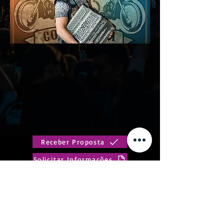
Receber Proposta
Solicitar Informações
Hélder Baptista, um cantor popular divertido e humilde
que conquistou fãs de todas as gerações. Desde muito
novo, o cantor agrada e diverte o publico Português
com seu humor e respeito.