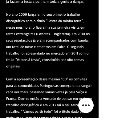
já faziam a festa a ponham toda a gente a dançar.
No ano 2009 lançaram o seu primeiro trabalho
discográfico com o título “Festas da minha terra”,
nesse mesmo ano fizeram a sua primeira visita em
terras estrangeiras (Londres – Inglaterra). Em 2010 os
seus espetáculos já eram acompanhados com banda,
um total de nove elementos em Palco. O segundo
trabalho foi apresentado no mercado em 2011 com o
título “Vamos á festa”, constituído por oito temas
originais.
Com a apresentação desse mesmo “CD” os convites
para as comunidades Portuguesas começaram a surguir
cada vez mais, passando varias vezes já pela Suíça e
França. Deu-se então a vontade de pensar em mais um
trabalho discográfico e em 2013 sai o seu terceiro
trabalho. “ Vamos partir tudo” foi o titulo dado para
mais um CD com dez temas originais com alguns
ritmos diferentes mas sempre com o mesmo estilo de
musica de festas e romarias, em que as “Desgarradas”
continuam a fazer parte dos seus trabalhos