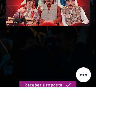
Receber Proposta
Solicitar Informações
Música de cariz popular e divertida, não deixará
ninguém indiferente!