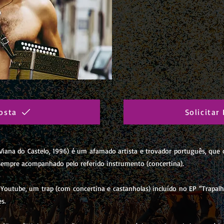
osta
Solicitar
, Viana do Castelo, 1996) é um afamado artista e trovador português, q
 sempre acompanhado pelo referido instrumento (concertina).
Youtube, um trap (com concertina e castanholas) incluído no EP “Trapalh
s.