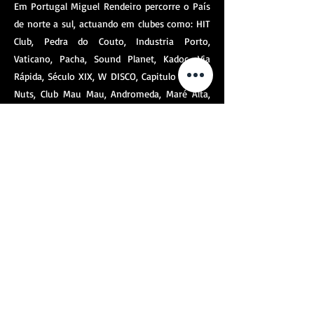
Em Portugal Miguel Rendeiro percorre o País
de norte a sul, actuando em clubes como: HIT
Club, Pedra do Couto, Industria Porto,
Vaticano, Pacha, Sound Planet, Kadoc, Via
Rápida, Século XIX, W DISCO, Capitulo V, Coco
Nuts, Club Mau Mau, Andromeda, Maré Alta,
Mito, Swing, Act, Vogue, Sardinha Biba, Sabão
Rosa, Look Louge, Twins açores, Patrimonio,
Sabão Rosa, Nuts Club, Vinyl, SPA, NB, Zoo,
Prosak, Alfandega, entre muitos outros …
Dj Nacionais com quem já actuou: Rui Vargas
| Dj Vibe | Tó Ricciardi | Pete Tha Zouk …
Dj Internacionais com quem já actuou:
Tiefschwarz | MANDY | TIGA | BOOKA SHADE |
Trentemoller| Free Style Man | Tiger Skin |
Vitalic | Michael Mayer | Marc Romboy | Ewan