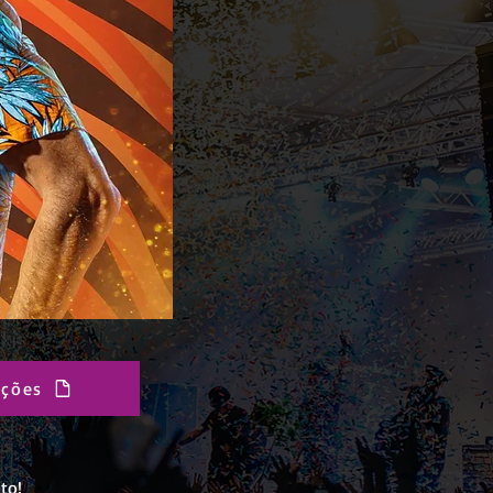
ações
to!