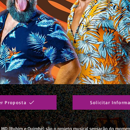
er Proposta
Solicitar Inform
MD (Rubim e Quimbé) são o projeto musical sensação do momen