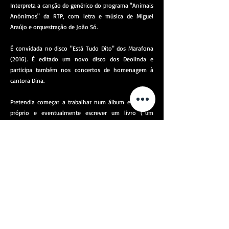
Interpreta a canção do genérico do programa "Animais
Anónimos" da RTP, com letra e música de Miguel
Araújo e orquestração de João Só.
É convidada no disco "Está Tudo Dito" dos Marafona
(2016). É editado um novo disco dos Deolinda e
participa também nos concertos de homenagem à
cantora Dina.
Pretendia começar a trabalhar num álbum em nome
próprio e eventualmente escrever um livro ("um
objecto sagrado para mim e sinto quase como heresia
meter-me por esse caminho").
O seu primeiro álbum a solo - "Nome Próprio" - foi
lançado em Outubro de 2017 e apresentado em palco a
partir do mês seguinte.
É convidada a apresentar o livro "Desafiar
Estereótipos", um projeto pedagógico direcionado para
a comunidade escolar sobre Igualdade de género. O