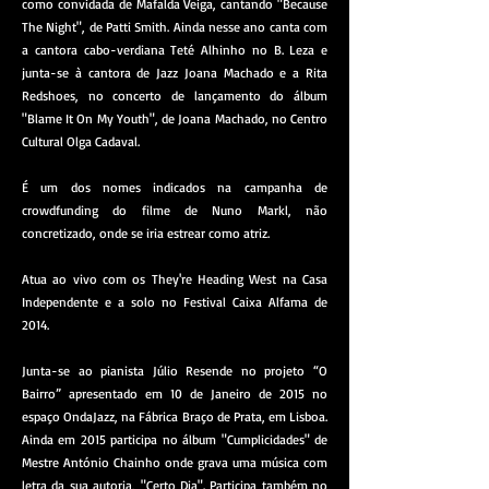
como convidada de Mafalda Veiga, cantando "Because
The Night", de Patti Smith. Ainda nesse ano canta com
a cantora cabo-verdiana Teté Alhinho no B. Leza e
junta-se à cantora de Jazz Joana Machado e a Rita
Redshoes, no concerto de lançamento do álbum
"Blame It On My Youth", de Joana Machado, no Centro
Cultural Olga Cadaval.
É um dos nomes indicados na campanha de
crowdfunding do filme de Nuno Markl, não
concretizado, onde se iria estrear como atriz.
Atua ao vivo com os They're Heading West na Casa
Independente e a solo no Festival Caixa Alfama de
2014.
Junta-se ao pianista Júlio Resende no projeto “O
Bairro” apresentado em 10 de Janeiro de 2015 no
espaço OndaJazz, na Fábrica Braço de Prata, em Lisboa.
Ainda em 2015 participa no álbum "Cumplicidades" de
Mestre António Chainho onde grava uma música com
letra da sua autoria, "Certo Dia". Participa também no