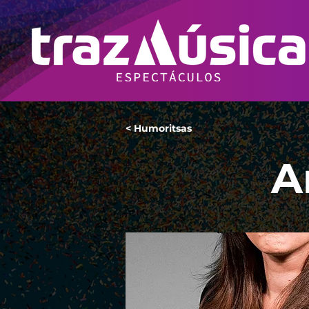
< Humoritsas
A