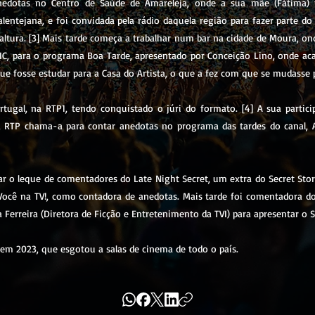
nedotas no Centro de Saúde de Amareleja, onde a sua mãe (Fátima) 
 alentejana, e foi convidada pela rádio daquela região para fazer parte
altura. [3] Mais tarde começa a trabalhar num bar na cidade de Moura, o
SIC, para o programa Boa Tarde, apresentado por Conceição Lino, onde ac
que fosse estudar para a Casa do Artista, o que a fez com que se mudasse 
tugal, na RTP1, tendo conquistado o júri do formato. [4] A sua partic
 a RTP chama-a para contar anedotas no programa das tardes do canal, 
rar o leque de comentadores do Late Night Secret, um extra do Secret Sto
Você na TV!, como contadora de anedotas. Mais tarde foi comentadora do
a Ferreira (Diretora de Ficção e Entretenimento da TVI) para apresentar o 
em 2023, que esgotou a salas de cinema de todo o país.