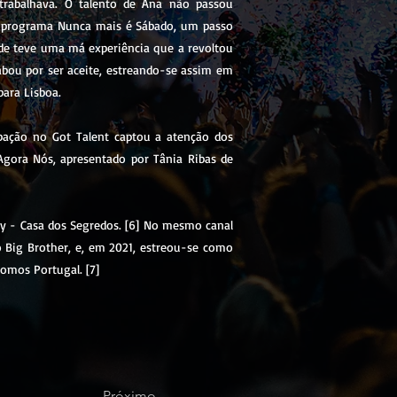
trabalhava. O talento de Ana não passou
 do programa Nunca mais é Sábado, um passo
nde teve uma má experiência que a revoltou
abou por ser aceite, estreando-se assim em
para Lisboa.
ipação no Got Talent captou a atenção dos
Agora Nós, apresentado por Tânia Ribas de
ry - Casa dos Segredos. [6] No mesmo canal
 Big Brother, e, em 2021, estreou-se como
Somos Portugal. [7]
Próximo