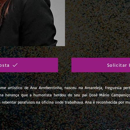
osta
Solicitar
me artístico de Ana Arrebentinha, nasceu na Amareleja, freguesia pe
oi uma herança que a humorista herdou do seu pai (José Mário Campan
 a rebentar parafusos na oficina onde trabalhava. Ana é reconhecida por mu