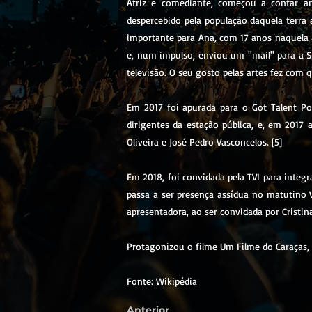
Atriz e comediante, começou a contar a
despercebido pela população daquela terra
importante para Ana, com 17 anos naquela 
e, num impulso, enviou um ''mail'' para a 
televisão. O seu gosto pelas artes fez com 
Em 2017 foi apurada para o Got Talent Por
dirigentes da estação pública, e, em 2017
Oliveira e José Pedro Vasconcelos. [5]
Em 2018, foi convidada pela TVI para integ
passa a ser presença assídua no matutino 
apresentadora, ao ser convidada por Cristin
Protagonizou o filme Um Filme do Caraças, 
Fonte: Wikipédia
Anterior