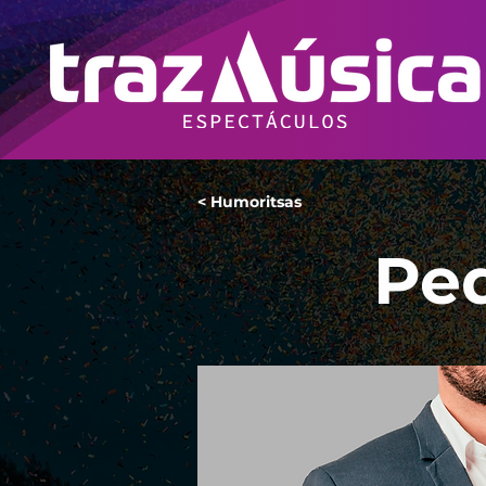
< Humoritsas
Ped