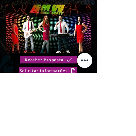
Receber Proposta
Solicitar Informações
Nós somos os BMW (Banda Mega Watt), um
grupo de gente jovem, unida, com gosto pela
música.
Anterior
Próximo