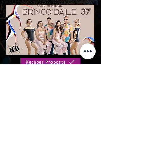
Receber Proposta
Solicitar Informações
Em atualização
Anterior
Próximo
Política de privacidade
|
Política de cookies
|
Termos de Uso
|
Designação social
|
Contactos
|
Trabalhar na Trazmúsica
|
Livro de
reclamações online