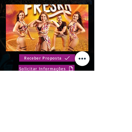
Receber Proposta
Solicitar Informações
Menta Freska é um duo musical com
bailarinas em que as suas linhas condutoras
são a excelência e o rigor.
Anterior
Próximo