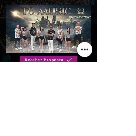
Receber Proposta
Solicitar Informações
Em atualização
Anterior
Próximo
Política de privacidade
|
Política de cookies
|
Termos de Uso
|
Designação social
|
Contactos
|
Trabalhar na Trazmúsica
|
Livro de
reclamações online