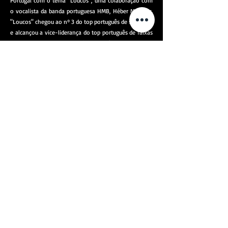
Portugal com o tema "Loucos", uma colaboração com
o vocalista da banda portuguesa HMB, Héber Marques.
"Loucos" chegou ao nº 3 do top português de singles[5]
e alcançou a vice-liderança do top português de faixas
em formato de download.[6] No início de maio de
2017, o videoclip do tema já acumulava 26 milhões de
visualizações no YouTube.
Em Janeiro de 2017 venceu, juntamente com a cantora
angolana Ariovalda Eulália Gabriel (Ary), a décima
oitava edição do top Rádio Luanda, no complexo do
Clube dos Caçadores.
Matias Damásio estreou-se em concerto em Portugal,
em Moura (Baixo Alentejo) a 11 de Março de 2017.[7]
Actuou na edição de 2017 do festival MEO Sudoeste, a 2
de Agosto.[8]
Matias actuou no Coliseu dos Recreios no fim de Abril
de 2017 e no Coliseu do Porto a 20 de maio do mesmo
ano.