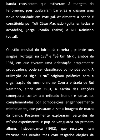
banda consideram que estiveram à margem do
fenómeno, pois quebraram barreiras e criaram uma
nova sonoridade em Portugal. Atualmente a banda é
constituída por Tóli César Machado (guitarra, teclas e
acordeão), Jorge Romão (baixo) e Rui Reininho
(vocal).
O estilo musical do início da carreira , patente nos
singles "Portugal na CEE" e "Sê Um GNR", ambos de
1981, em que tiveram uma orientação amplamente
provocadora, pode ser classificado como pós punk. A
utilização da sigla "GNR" originou polémica com a
organização do mesmo nome. Com a entrada de Rui
Reininho, ainda em 1981, a escrita das canções
começou a conter um refinado humor e sarcasmo,
complementadas por composições engenhosamente
mirabolantes, que passaram a ser a imagem de marca
da banda. Posteriormente exploraram vertentes de
música experimental e pop de vanguarda no primeiro
álbum, Independança (1982), que resultou num
fracasso nas vendas mas com rasgados elogios da