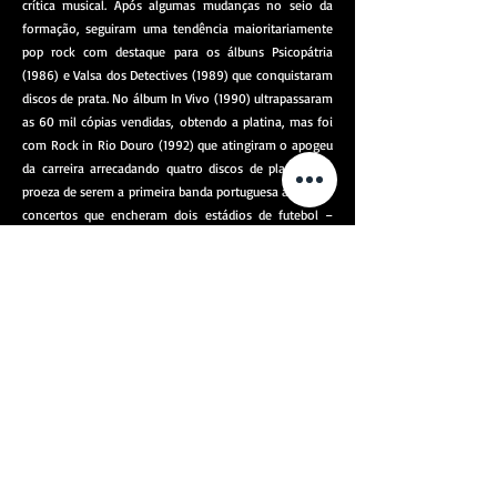
crítica musical. Após algumas mudanças no seio da
formação, seguiram uma tendência maioritariamente
pop rock com destaque para os álbuns Psicopátria
(1986) e Valsa dos Detectives (1989) que conquistaram
discos de prata. No álbum In Vivo (1990) ultrapassaram
as 60 mil cópias vendidas, obtendo a platina, mas foi
com Rock in Rio Douro (1992) que atingiram o apogeu
da carreira arrecadando quatro discos de platina e a
proeza de serem a primeira banda portuguesa a realizar
concertos que encheram dois estádios de futebol –
Estádio José Alvalade (1992) e Estádio das Antas
(1993). Os temas mais conhecidos são "Portugal na
CEE", "Dunas", "Efectivamente", "Vídeo Maria",
"Sangue Oculto", "Pronúncia do Norte", "+ Vale
Nunca", entre outros, incluídos no repertório habitual
dos concertos.
Participaram em eventos de relevância musical, tais
como o Rock in Rio ou Super Bock Super Rock, bem
como a distinção por diversas ocasiões como uma das
melhores bandas de pop rock nacional. Em 2005
obtiveram o reconhecimento ao serem condecorados